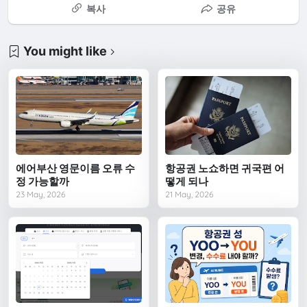
복사
공유
You might like
에어부산 영문이름 오류 수
항공권 노쇼하면 귀국편 어
정 가능할까
떻게 되나
23 May, 2026
21 May, 2026