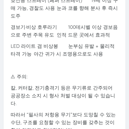
호신용 스프레이 (페퍼 스프레이)
19세 이상 구
매 가능, 경찰도 사용
눈과 코를 향해 분사 후 즉시
도주
경보기·비상 호루라기
100데시벨 이상 경보음
으로 주변 주목 유도
인적 드문 곳에서 효과적
LED 라이트 겸 비상봉
눈부심 유발 + 물리적
타격 가능
야간 귀가 시 조명용으로도 사용
⚠️ 주의:
칼, 커터칼, 전기충격기 등은 무기류로 간주되어
공공장소 소지 시 형사 처벌 대상이 될 수 있습니
다.
따라서 “필사의 저항용 무기”보다 도망칠 수 있는
수단, 구조를 요청할 수 있는 장비를 갖추는 것이